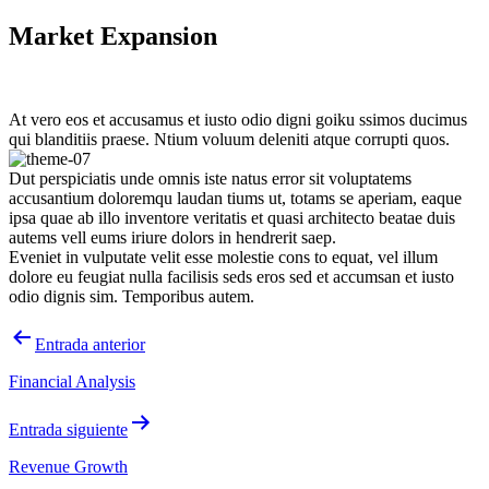
Saltar
Market Expansion
al
contenido
At vero eos et accusamus et iusto odio digni goiku ssimos ducimus
qui blanditiis praese. Ntium voluum deleniti atque corrupti quos.
Dut perspiciatis unde omnis iste natus error sit voluptatems
accusantium doloremqu laudan tiums ut, totams se aperiam, eaque
ipsa quae ab illo inventore veritatis et quasi architecto beatae duis
autems vell eums iriure dolors in hendrerit saep.
Eveniet in vulputate velit esse molestie cons to equat, vel illum
dolore eu feugiat nulla facilisis seds eros sed et accumsan et iusto
odio dignis sim. Temporibus autem.
Navegación
Entrada anterior
de
Financial Analysis
entradas
Entrada siguiente
Revenue Growth